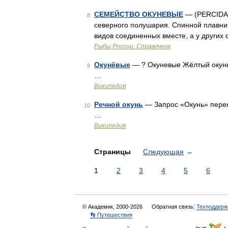
СЕМЕЙСТВО ОКУНЕВЫЕ
— (PERCIDAE
8
северного полушария. Спинной плавник 
видов соединенных вместе, а у других
Рыбы России. Справочник
Окунёвые
— ? Окуневые Жёлтый окунь
9
…
Википедия
Речной окунь
— Запрос «Окунь» перена
10
…
Википедия
Страницы
Следующая
→
1
2
3
4
5
6
© Академик, 2000-2026
Обратная связь:
Техподдерж
👣 Путешествия