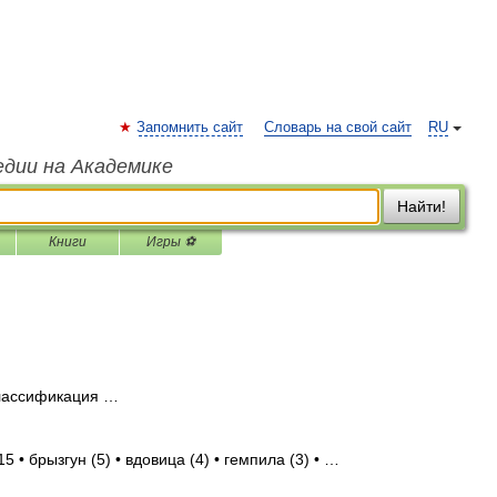
Запомнить сайт
Словарь на свой сайт
RU
едии на Академике
Найти!
Книги
Игры ⚽
лассификация …
 • брызгун (5) • вдовица (4) • гемпила (3) • …