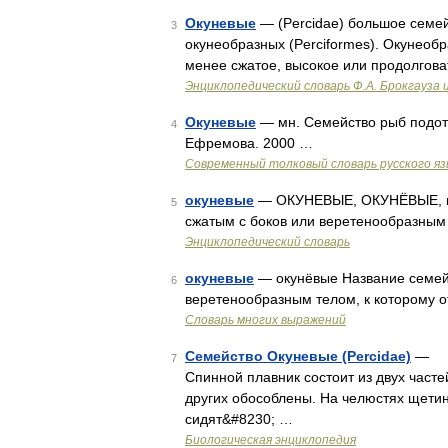
Окуневые
— (Percidae) большое семей
3
окунеобразных (Perciformes). Окунеоб
менее сжатое, высокое или продолгова
Энциклопедический словарь Ф.А. Брокгауза 
Окуневые
— мн. Семейство рыб подот
4
Ефремова. 2000 …
Современный толковый словарь русского я
окуневые
— ОКУНЕВЫЕ, ОКУНЁВЫЕ, ых;
5
сжатым с боков или веретенообразным 
Энциклопедический словарь
окуневые
— окунёвые Название семей
6
веретенообразным телом, к которому о
Словарь многих выражений
Семейство Окуневые (Percidae)
— У 
7
Спинной плавник состоит из двух часте
других обособлены. На челюстях щетин
сидят&#8230; …
Биологическая энциклопедия