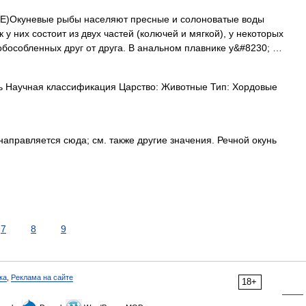
)Окуневые рыбы населяют пресные и солоноватые воды
у них состоит из двух частей (колючей и мягкой), у некоторых
 обособленных друг от друга. В анальном плавнике у&#8230; …
 Научная классификация Царство: Животные Тип: Хордовые
правляется сюда; см. также другие значения. Речной окунь
7
8
9
ка
,
Реклама на сайте
18+