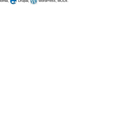
omla,
Drupal,
WordPress, MODx.