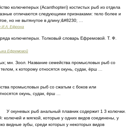
ство колючеперых (Acanthopteri) костистых рыб из отдела
разные отличаются следующими признаками: тело более и
тое, но не вытянутое в длину;&#8230; …
и И.А. Ефрона
ряда колючеперых. Толковый словарь Ефремовой. Т. Ф.
зыка Ефремовой
 мн. Зоол. Название семейства промысловых рыб со
телом, к которому относятся окунь, судак, ёрш …
ства промысловых рыб со сжатым с боков или
тносятся окунь, судак, ёрш …
окуневых рыб анальный плавник содержит 1 3 колючки.
й: колючей и мягкой, которые у одних видов соединены, у
ко видные зубы, среди которых у некоторых видов