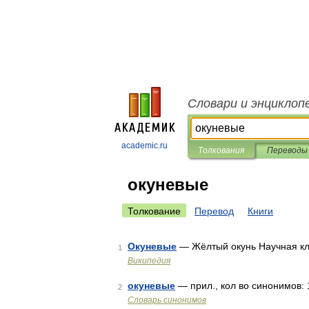
Словари и энциклоп
academic.ru
Толкования
Переводы
окуневые
Толкование
Перевод
Книги
Окуневые
— Жёлтый окунь Научная к
1
Википедия
окуневые
— прил., кол во синонимов: 15
2
Словарь синонимов